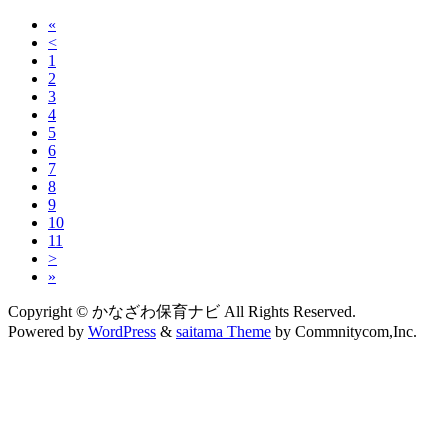
«
<
1
2
3
4
5
6
7
8
9
10
11
>
»
Copyright © かなざわ保育ナビ All Rights Reserved.
Powered by
WordPress
&
saitama Theme
by Commnitycom,Inc.