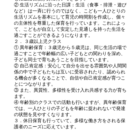
② 生活リズムに沿った日課：生活（食事・排泄・遊び
など）は一斉に行うのではなく、こども一人ひとりの
生活リズムを基本にして育児の時間割を作成し、個々
の主体性を尊重した保育を行っています。これによっ
て、こどもが自立して安定した見通しを持った生活を
過ごすことができるようになります。
２． ３歳以上児クラス
① 異年齢保育：３歳児から５歳児は、同じ生活の場で
過ごすことで年齢幅の広い子どもとの関わりを深め、
子ども同士で育ちあうことを目指しています。
② 自己肯定感：安心して自分を出せる雰囲気や人間関
係の中で子どもたちは互いに受容されたり、認められ
る機会が多くなることで、自信や自己肯定感が育つこ
とにつながります。
③ また、異質性、多様性を受け入れ共感する力が育ち
ます。
④ 年齢別のクラスでの活動も行いますが、異年齢保育
では、一人ひとりの子どもを年齢に捉われないで発達
の状態を見やすくなります。
３．休日保育も行っていて、多様な働き方をされる保
護者のニーズに応えています。