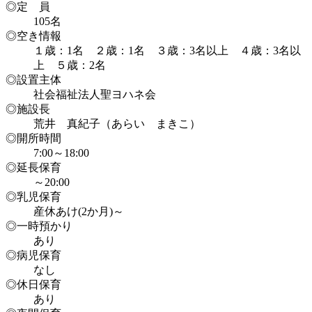
◎定 員
105名
◎空き情報
１歳：1名 ２歳：1名 ３歳：3名以上 ４歳：3名以
上 ５歳：2名
◎設置主体
社会福祉法人聖ヨハネ会
◎施設長
荒井 真紀子（あらい まきこ）
◎開所時間
7:00～18:00
◎延長保育
～20:00
◎乳児保育
産休あけ(2か月)～
◎一時預かり
あり
◎病児保育
なし
◎休日保育
あり