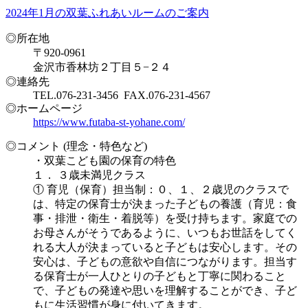
2024年1月の双葉ふれあいルームのご案内
◎所在地
〒920-0961
金沢市香林坊２丁目５−２４
◎連絡先
TEL.076-231-3456 FAX.076-231-4567
◎ホームページ
https://www.futaba-st-yohane.com/
◎コメント (理念・特色など)
・双葉こども園の保育の特色
１． ３歳未満児クラス
① 育児（保育）担当制：０、１、２歳児のクラスで
は、特定の保育士が決まった子どもの養護（育児：食
事・排泄・衛生・着脱等）を受け持ちます。家庭での
お母さんがそうであるように、いつもお世話をしてく
れる大人が決まっていると子どもは安心します。その
安心は、子どもの意欲や自信につながります。担当す
る保育士が一人ひとりの子どもと丁寧に関わること
で、子どもの発達や思いを理解することができ、子ど
もに生活習慣が身に付いてきます。